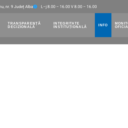
u, nr. 9 Județ Alba
L–j 8.00 – 16.00 V 8.00 – 16.00
TRANSPARENȚĂ
INTEGRITATE
MONI
INFO
DECIZIONALĂ
INSTITUȚIONALĂ
OFICI