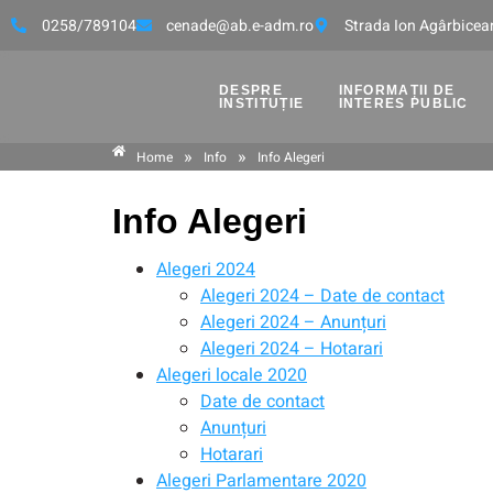
0258/789104
cenade@ab.e-adm.ro
Strada Ion Agârbicean
DESPRE
INFORMAȚII DE
INSTITUȚIE
INTERES PUBLIC
»
»
Home
Info
Info Alegeri
Info Alegeri
Alegeri 2024
Alegeri 2024 – Date de contact
Alegeri 2024 – Anunțuri
Alegeri 2024 – Hotarari
Alegeri locale 2020
Date de contact
Anunțuri
Hotarari
Alegeri Parlamentare 2020