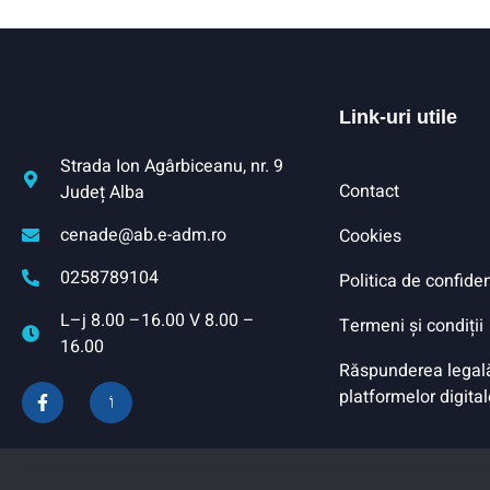
Link-uri utile
Strada Ion Agârbiceanu, nr. 9
Contact
Județ Alba
cenade@ab.e-adm.ro
Cookies
0258789104
Politica de confiden
L–j 8.00 –16.00 V 8.00 –
Termeni și condiții
16.00
Răspunderea legală 
platformelor digital