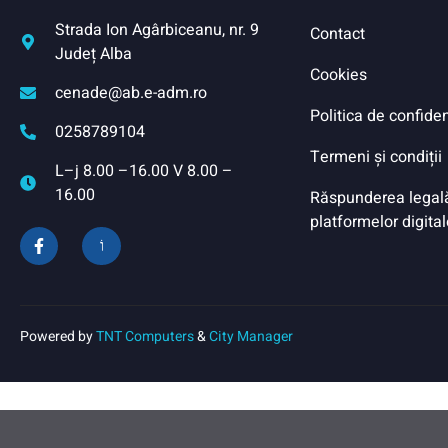
Strada Ion Agârbiceanu, nr. 9
Contact
Județ Alba
Cookies
cenade@ab.e-adm.ro
Politica de confiden
0258789104
Termeni și condiții
L–j 8.00 –16.00 V 8.00 –
16.00
Răspunderea legală 
platformelor digital
Powered by
TNT Computers
&
City Manager