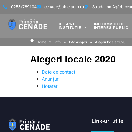
0258/789104
cenade@ab.e-adm.ro
Strada Ion Agârbicean
DESPRE
INFORMAȚII DE
INSTITUȚIE
INTERES PUBLIC
»
»
»
Home
Info
Info Alegeri
Alegeri locale 2020
Alegeri locale 2020
Date de contact
Anunțuri
Hotarari
Link-uri utile