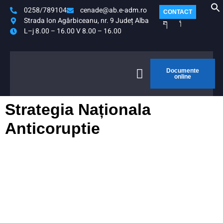
0258/789104
cenade@ab.e-adm.ro
CONTACT
Strada Ion Agârbiceanu, nr. 9 Județ Alba
L–j 8.00 – 16.00 V 8.00 – 16.00
Documente
online
Strategia Naționala
Anticoruptie