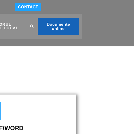
CONTACT
Documente
TORUL
AL LOCAL
online
DF/WORD