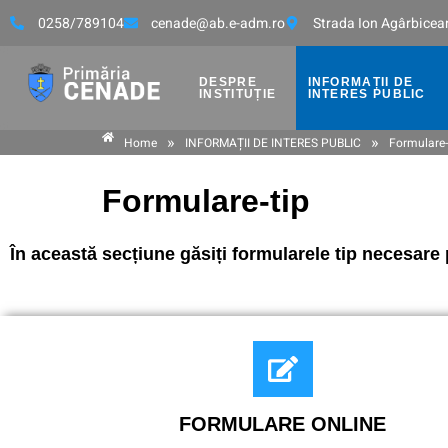
0258/789104
cenade@ab.e-adm.ro
Strada Ion Agârbicean
DESPRE
INFORMAȚII DE
INSTITUȚIE
INTERES PUBLIC
»
»
Home
INFORMAȚII DE INTERES PUBLIC
Formulare-
Formulare-tip
În această secțiune găsiți formularele tip necesare 
FORMULARE ONLINE