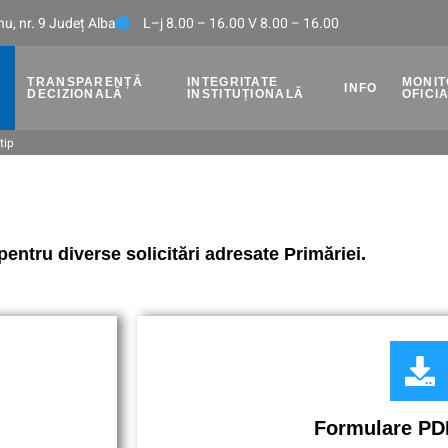
u, nr. 9 Județ Alba
L–j 8.00 – 16.00 V 8.00 – 16.00
TRANSPARENȚĂ
INTEGRITATE
MONI
INFO
DECIZIONALĂ
INSTITUȚIONALĂ
OFICI
tip
pentru diverse solicitări adresate Primăriei.
Formulare P