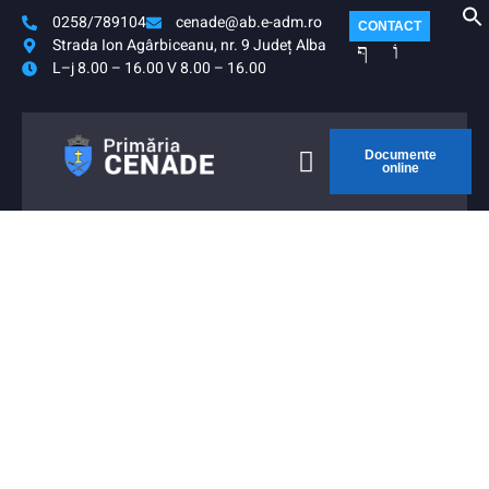
0258/789104
cenade@ab.e-adm.ro
CONTACT
Strada Ion Agârbiceanu, nr. 9 Județ Alba
L–j 8.00 – 16.00 V 8.00 – 16.00
Documente
online
MONITORUL
NFO
OFICIAL LOCAL