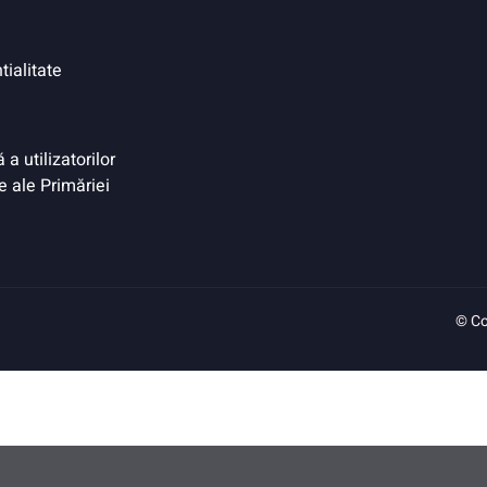
tialitate
a utilizatorilor
e ale Primăriei
© Co