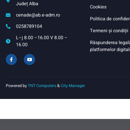
Județ Alba
Cookies
cenade@ab.e-adm.ro
Politica de confiden
0258789104
Termeni și condiții
L–j 8.00 –16.00 V 8.00 –
Răspunderea legală 
16.00
platformelor digital
Powered by
TNT Computers
&
City Manager