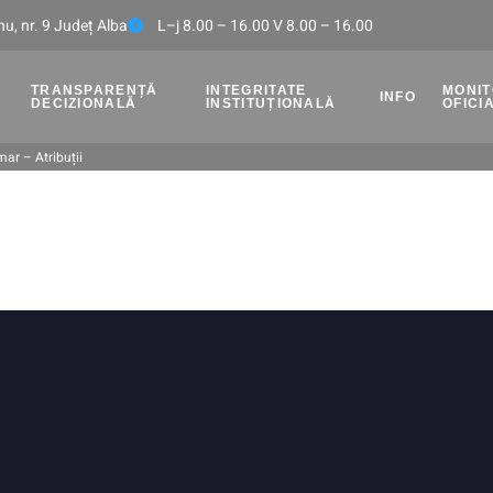
u, nr. 9 Județ Alba
L–j 8.00 – 16.00 V 8.00 – 16.00
TRANSPARENȚĂ
INTEGRITATE
MONI
INFO
DECIZIONALĂ
INSTITUȚIONALĂ
OFICI
mar – Atribuții