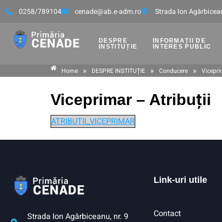
0258/789104
cenade@ab.e-adm.ro
Strada Ion Agârbicean
DESPRE
INFORMAȚII DE
INSTITUȚIE
INTERES PUBLIC
»
»
»
Home
DESPRE INSTITUȚIE
Conducere
Vicepri
Viceprimar – Atribuții
ATRIBUTII_VICEPRIMAR
Link-uri utile
Contact
Strada Ion Agârbiceanu, nr. 9