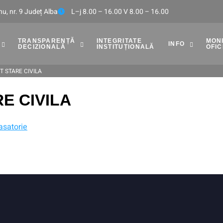
u, nr. 9 Județ Alba
L–j 8.00 – 16.00 V 8.00 – 16.00
TRANSPARENȚĂ
INTEGRITATE
MON
INFO
DECIZIONALĂ
INSTITUȚIONALĂ
OFIC
 STARE CIVILA
E CIVILA
asatorie