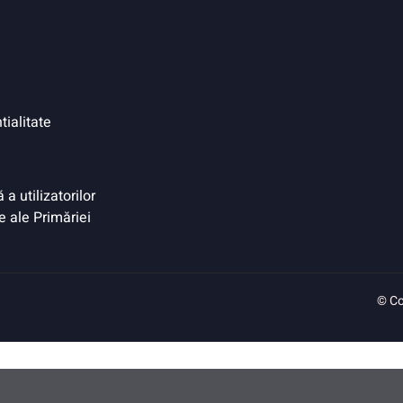
tialitate
a utilizatorilor
e ale Primăriei
© Co