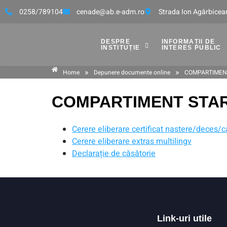
0258/789104
cenade@ab.e-adm.ro
Strada Ion Agârbicean
DESPRE
INFORMAȚII DE
INSTITUȚIE
INTERES PUBLIC
»
»
Home
Depunere documente online
COMPARTIMENT
COMPARTIMENT STAR
Cerere eliberare certificat nastere/deces/c
Cerere eliberare extras multilingv
Declarație de căsătorie
Link-uri utile