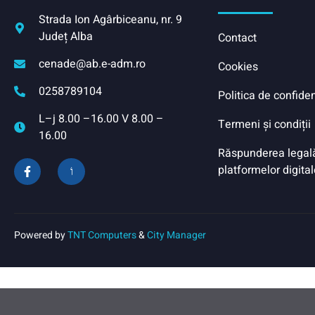
Strada Ion Agârbiceanu, nr. 9
Județ Alba
Contact
cenade@ab.e-adm.ro
Cookies
0258789104
Politica de confiden
L–j 8.00 –16.00 V 8.00 –
Termeni și condiții
16.00
Răspunderea legală 
platformelor digital
Powered by
TNT Computers
&
City Manager